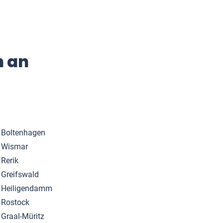
n an
Boltenhagen
Wismar
Rerik
Greifswald
Heiligendamm
Rostock
Graal-Müritz